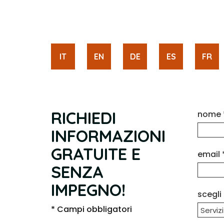
IT
EN
DE
ES
FR
RICHIEDI
nome 
INFORMAZIONI
GRATUITE E
email 
SENZA
IMPEGNO!
scegli 
* Campi obbligatori
Servizi