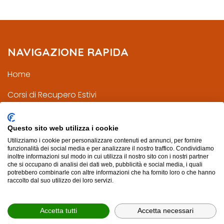
NAVIGAZIONE RAPIDA
Home
Corsi di Recupero Estivi
Corsi di Recupero Scuole Superiori
Questo sito web utilizza i cookie
Corsi di Recupero Scuole Medie
Utilizziamo i cookie per personalizzare contenuti ed annunci, per fornire
funzionalità dei social media e per analizzare il nostro traffico. Condividiamo
Mappa Sito
inoltre informazioni sul modo in cui utilizza il nostro sito con i nostri partner
che si occupano di analisi dei dati web, pubblicità e social media, i quali
potrebbero combinarle con altre informazioni che ha fornito loro o che hanno
Privacy Policy
raccolto dal suo utilizzo dei loro servizi.
Accetta tutti
Accetta necessari
© POWERED BY
AREA MEDIAWEB
-
2026
- P.IVA 02565690167