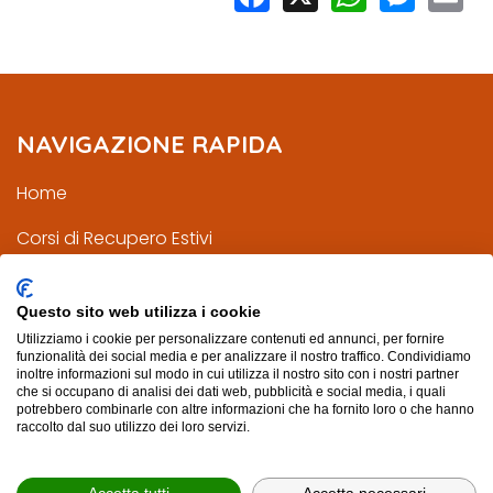
NAVIGAZIONE RAPIDA
Home
Corsi di Recupero Estivi
Corsi di Recupero Scuole Superiori
Questo sito web utilizza i cookie
Corsi di Recupero Scuole Medie
Utilizziamo i cookie per personalizzare contenuti ed annunci, per fornire
funzionalità dei social media e per analizzare il nostro traffico. Condividiamo
Mappa Sito
inoltre informazioni sul modo in cui utilizza il nostro sito con i nostri partner
che si occupano di analisi dei dati web, pubblicità e social media, i quali
potrebbero combinarle con altre informazioni che ha fornito loro o che hanno
Privacy Policy
raccolto dal suo utilizzo dei loro servizi.