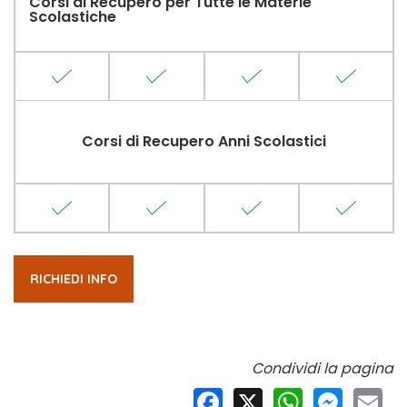
Corsi di Recupero per Tutte le Materie
Scolastiche
Corsi di Recupero Anni Scolastici
RICHIEDI INFO
Condividi la pagina
Facebook
X
WhatsApp
Messeng
Ema